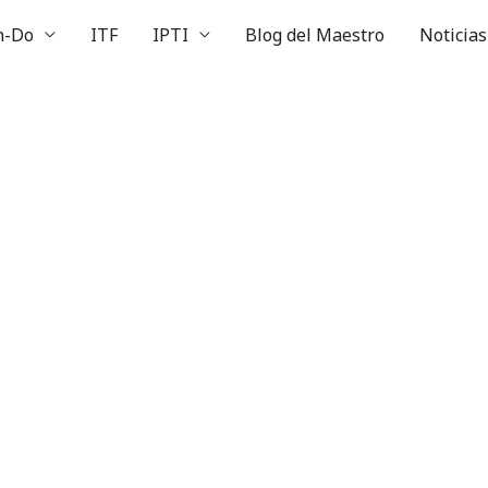
n-Do
ITF
IPTI
Blog del Maestro
Noticias
POLÍTICA DE PRIVACIDAD
PERUANO DE TAEKWON-DO INTERNACIONAL