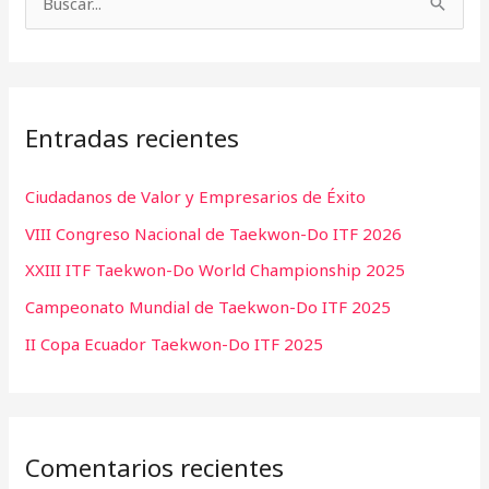
B
c
t
u
h
e
s
i
g
c
v
o
Entradas recientes
a
o
r
r
s
í
Ciudadanos de Valor y Empresarios de Éxito
p
a
VIII Congreso Nacional de Taekwon-Do ITF 2026
o
s
r
XXIII ITF Taekwon-Do World Championship 2025
:
Campeonato Mundial de Taekwon-Do ITF 2025
II Copa Ecuador Taekwon-Do ITF 2025
Comentarios recientes