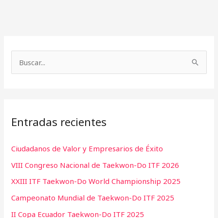
A
C
r
a
B
c
t
u
h
e
s
i
g
c
v
o
Entradas recientes
a
o
r
r
s
í
Ciudadanos de Valor y Empresarios de Éxito
p
a
VIII Congreso Nacional de Taekwon-Do ITF 2026
o
s
r
XXIII ITF Taekwon-Do World Championship 2025
:
Campeonato Mundial de Taekwon-Do ITF 2025
II Copa Ecuador Taekwon-Do ITF 2025